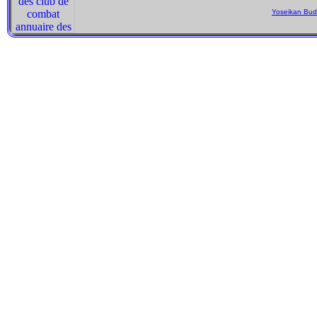
Yoseikan Budo
Pour gouverner un grand royaume, on doit imiter celui qui fait cuire un p
démons ne blessent point les hommes. Ce n'est point que les démons ne (
Quand la grande Voie eut dépéri, on vit paraître l'humanité, et la justi
actes de piété filiale et d