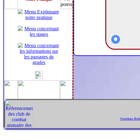
Yoseikan Budo
Pour gouverner un grand royaume, on doit imiter celui qui fait cuire un p
démons ne blessent point les hommes. Ce n'est point que les démons ne (
Quand la grande Voie eut dépéri, on vit paraître l'humanité, et la justi